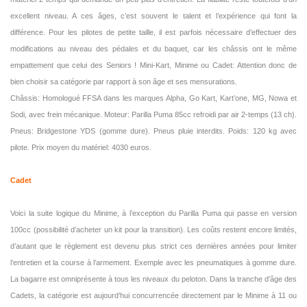
excellent niveau. A ces âges, c’est souvent le talent et l’expérience qui font la
différence. Pour les pilotes de petite taille, il est parfois nécessaire d’effectuer des
modifications au niveau des pédales et du baquet, car les châssis ont le même
empattement que celui des Seniors ! Mini-Kart, Minime ou Cadet: Attention donc de
bien choisir sa catégorie par rapport à son âge et ses mensurations.
Châssis: Homologué FFSA dans les marques Alpha, Go Kart, Kart’one, MG, Nowa et
Sodi, avec frein mécanique. Moteur: Parilla Puma 85cc refroidi par air 2-temps (13 ch).
Pneus: Bridgestone YDS (gomme dure). Pneus pluie interdits. Poids: 120 kg avec
pilote. Prix moyen du matériel: 4030 euros.
Cadet
Voici la suite logique du Minime, à l’exception du Parilla Puma qui passe en version
100cc (possibilité d’acheter un kit pour la transition). Les coûts restent encore limités,
d’autant que le règlement est devenu plus strict ces dernières années pour limiter
l’entretien et la course à l’armement. Exemple avec les pneumatiques à gomme dure.
La bagarre est omniprésente à tous les niveaux du peloton. Dans la tranche d’âge des
Cadets, la catégorie est aujourd’hui concurrencée directement par le Minime à 11 ou