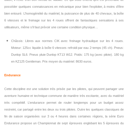
posséder quelques connaissances en mécanique pour bien l’exploiter, à moins d’être
bien entouré. L’homogénéité du matériel, la puissance de plus de 40 chevaux, la boîte
6 vitesses et le freinage sur les 4 roues offrent de fantastiques sensations à ses
utilisateurs, même s’il faut prévoir une certaine condition physique…
Châssis: Libres aux normes CIK avec freinage hydraulique sur les 4 roues.
Moteur: 125cc liquide à boîte 6 vitesses refroidi par eau 2-temps (45 ch). Pneus:
Dunlop SL6. Pneus pluie Dunlop KT13 W12. Poids: 175 kg (avec pilote). 180 kg
en KZ125 Gentleman. Prix moyen du matériel: 8630 euros.
Endurance
Cette discipline est une solution très prisée par les pilotes, qui peuvent partager une
aventure humaine et technique commune de manière très excitante, avec du matériel
très compétitif. L’endurance permet de rouler longtemps pour un budget assez
restreint, car partagé entre les deux ou trois pilotes. Outre les quelques classiques de
fin de saison organisées sur 3 ou 4 heures dans certaines régions, la série Euro
Endurance propose un Championnat de sept épreuves englobant les 5 épreuves du