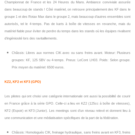
Championnat de France et les 24 Heures du Mans. Ambiance conviviale assurée
dans beaucoup de stands ! Côté matériel, on retrouve principalement des KF dans le
groupe 1 et des Rotax Max dans le groupe 2, mais beaucoup d’autres ensembles sont
autorisés, tel le 4-temps. Pas de karts à boîte de vitesses en revanche, mais du
matériel fiable pour éviter de perdre du temps dans les stands où les équipes rivalisent
d’ingéniosité lors des ravitaillements.
Châssis: Libres aux normes CIK avec ou sans freins avant. Moteur: Plusieurs
groupes: KF, 125 SBV ou 4-temps. Pneus: LeCont LH03. Poids: Selon groupe.
Prix moyen du matériel: 6500 euros.
KZ2, KF2 et KF3 (GPO)
Les pilotes qui ont choisi une catégorie internationale ont aussi la possibilité de courir
en France grâce à la série GPO. Celle-ci a lieu en KZ2 (125cc à boîte de vitesses),
KF2 (Espoir) et KF3 (Junior). Les meetings sont d’un niveau relevé et donnent lieu à
une communication et une médiatisation spécifiques de la part de la fédération.
Châssis: Homologués CIK, freinage hydraulique, sans freins avant en KF3, freins