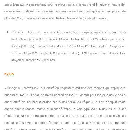
aussi bien au niveau régional pour le pilote moins chevronné et financièrement limité,
qu’au niveau national, sans oublier l’endurance où il est très apprécié. Les pilotes de
plus de 32 ans peuvent s’inscrire en Rotax Master avec poids plus élevé.
Châssis: Libres aux normes CIK dans les marques agréées Rotax, frein
hydraulique (conseillé à l’avant). Moteur: Rotax Max FR125 refroidi par eau 2-
temps (28,5 ch). Pneus: Bridgestone YLZ ou Mojo D2. Pneus pluie Bridgestone
YFD ou Mojo W2. Poids: 160 kg (avec pilote). 170 kg en Rotax Master. Prix
moyen du matériel: 7260 euros.
KZ125
A l’image du Rotax Max, la stabilité du règlement est une des raisons qui explique le
succès du KZ125. Le fait de l’avoir décliné en KZ125 Master pour les plus de 32 ans a
aussi attiré de nouveaux pilotes “en pleine force de l’âge” ! Le kart complet reste
assez cher à l’achat, même si le fossé avec un kart type X30, Rotax ou KF s’est
réduit. Il existe en outre de bonnes occasions à prix attractif, sachant qu’un ancien
moteur est souvent encore très performant. Lorsque le KZ125 est correctement
utilisé, il reste d’un bon niveau de fiabilité. Ce qui sous-entend qu’il est préférable de