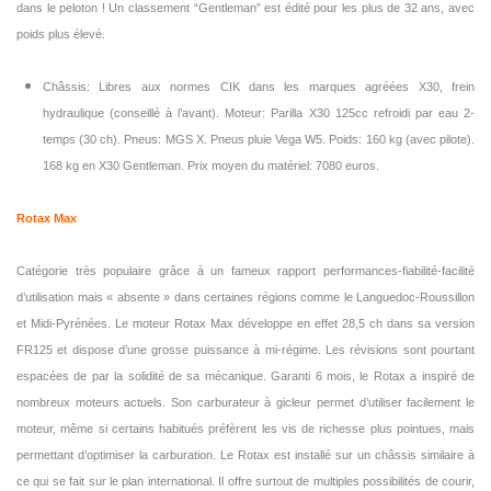
dans le peloton ! Un classement “Gentleman” est édité pour les plus de 32 ans, avec
poids plus élevé.
Châssis: Libres aux normes CIK dans les marques agréées X30, frein
hydraulique (conseillé à l’avant). Moteur: Parilla X30 125cc refroidi par eau 2-
temps (30 ch). Pneus: MGS X. Pneus pluie Vega W5. Poids: 160 kg (avec pilote).
168 kg en X30 Gentleman. Prix moyen du matériel: 7080 euros.
Rotax Max
Catégorie très populaire grâce à un fameux rapport performances-fiabilité-facilité
d’utilisation mais « absente » dans certaines régions comme le Languedoc-Roussillon
et Midi-Pyrénées. Le moteur Rotax Max développe en effet 28,5 ch dans sa version
FR125 et dispose d’une grosse puissance à mi-régime. Les révisions sont pourtant
espacées de par la solidité de sa mécanique. Garanti 6 mois, le Rotax a inspiré de
nombreux moteurs actuels. Son carburateur à gicleur permet d’utiliser facilement le
moteur, même si certains habitués préfèrent les vis de richesse plus pointues, mais
permettant d’optimiser la carburation. Le Rotax est installé sur un châssis similaire à
ce qui se fait sur le plan international. Il offre surtout de multiples possibilités de courir,