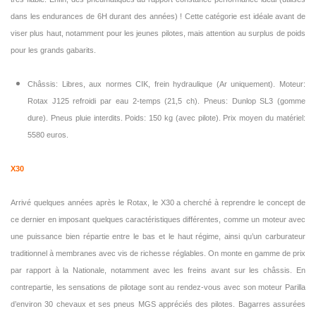
dans les endurances de 6H durant des années) ! Cette catégorie est idéale avant de
viser plus haut, notamment pour les jeunes pilotes, mais attention au surplus de poids
pour les grands gabarits.
Châssis: Libres, aux normes CIK, frein hydraulique (Ar uniquement). Moteur:
Rotax J125 refroidi par eau 2-temps (21,5 ch). Pneus: Dunlop SL3 (gomme
dure). Pneus pluie interdits. Poids: 150 kg (avec pilote). Prix moyen du matériel:
5580 euros.
X30
Arrivé quelques années après le Rotax, le X30 a cherché à reprendre le concept de
ce dernier en imposant quelques caractéristiques différentes, comme un moteur avec
une puissance bien répartie entre le bas et le haut régime, ainsi qu’un carburateur
traditionnel à membranes avec vis de richesse réglables. On monte en gamme de prix
par rapport à la Nationale, notamment avec les freins avant sur les châssis. En
contrepartie, les sensations de pilotage sont au rendez-vous avec son moteur Parilla
d’environ 30 chevaux et ses pneus MGS appréciés des pilotes. Bagarres assurées