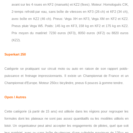
avant sur les 4 roues en KF2 (manuels) et KZ2 (fixes). Moteur: Homologués CIK,
2-temps refroidi par eau, sans boîte de vitesses en KF3 (26 ch) et KF2 (34 ch),
avec boîte en KZ2 (46 ch). Pneus: Vega XH en KF3, Vega XM en KF2 et KZ2.
Pneus pluie Vega W5. Poids: 145 kg en KF3, 158 kg en KF2 et 175 kg en KZ2.
Prix moyen du matériel: 7230 euros (KF3), 8050 euros (KF2) ou 8820 euros
(KZ2).
Superkart 250
Catégorie se pratiquant sur circuit moto ou auto en raison de son rapport poids-
puissance et freinage impressionnants. Il existe un Championnat de France et un
Championnat d’Europe. Moteur 250cc bicylindre, pneus 6 pouces à gomme tendre.
Open / Autres
Cette catégorie (à partir de 15 ans) est utilisée dans les régions pour regrouper les
formules dont les plateaux ne sont pas assez quantitatifs ou les modèles utilisés en
loisir. Un organisateur peut ainsi accepter les engagements de pilotes, quel que soit
leur matériel, avec ou sans boîte de vitesses d’une cylindrée maximum de 125cc en