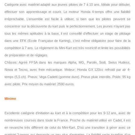
Catégorie avec matériel adapté aux jeunes pilotes de 7 à 10 ans. Idéale pour débuter,
effectuer son apprentissage et courir. Le moteur Honda 4-temps offre une fiabilité
irréprochable. L’ensemble est facile à utiliser, si bien que les pilotes peuvent se
concentrer sur la découverte du kart puis le perfectionnement. Les jeunes n’ayant pas
tous les mêmes aptitudes à la base, il est conseillé d’effectuer un stage de pilotage
dans une EFK (Ecole Française de Karting), c’est même obligatoire pour faire de la
compétition à 7 ans. Le règlement du Mini-Kart est très restrictif et limite les possibilités
de préparation et de réglages.
Châssis: Agréé FFSA dans les marques Alpha, MG, Parolin, Sodi, Swiss Hutless,
Nowa et Tecno, avec frein mécanique. Moteur: Honda GX 120cc refroidi par air 4-
temps (5,5 ch). Pneus: Vega Cadetti (gomme dure). Pneus pluie interdits. Poids: 95 kg
avec pilote. Prix moyen du matériel: 2590 euros.
Minime
Excellente catégorie d’initiation au kart et à la compétition pour les 9-12 ans, avec de
nombreuses courses dans toute la France. Proche du matériel utilisé en Cadet, il est
en revanche très différent de celui du Mini-Kart. D’où une transition à gérer avec ce
matériel 2-temps qui demande un peu plus d’entretien. La fiabilité reste toutefois d’un