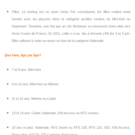
Filles. Le karting est un sport mixte. Par conséquent, les filles roulent toute
l’année avec les garçons dans la catégorie qu’elles veulent, du Mini-Kart au
Superkart. Toutefois, une fois par an, les féminines se retrouvent entre elles lors
d’une Coupe de France. En 2011, celle-ci a eu lieu à Ancenis (44) les 4 et 5 juin.
Elles utilisent à cette occasion un kart de la catégorie Nationale.
Que faire, âge par âge?
7 et 8 ans: Mini-Kart
9 et 10 ans: Mini-Kart ou Minime
11 et 12 ans: Minime ou Cadet
13 et 14 ans: Cadet, Nationale, X30 Access ou KFS Jeunes
15 ans et plus: Nationale, KFS Jeune ou KFS 100, KFS 125, X30, X30 Access,
Rotax Max, KZ125, TTI Carbone, Endurance