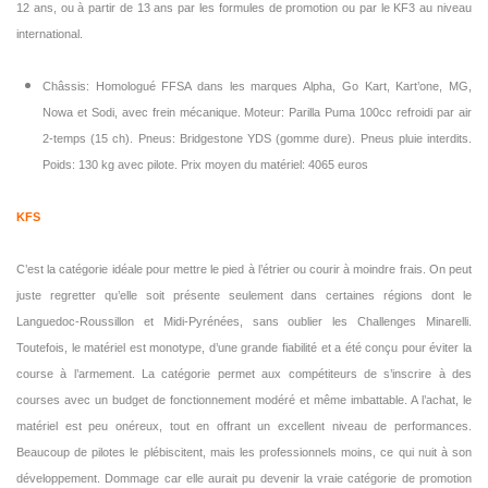
12 ans, ou à partir de 13 ans par les formules de promotion ou par le KF3 au niveau
international.
Châssis: Homologué FFSA dans les marques Alpha, Go Kart, Kart’one, MG,
Nowa et Sodi, avec frein mécanique. Moteur: Parilla Puma 100cc refroidi par air
2-temps (15 ch). Pneus: Bridgestone YDS (gomme dure). Pneus pluie interdits.
Poids: 130 kg avec pilote. Prix moyen du matériel: 4065 euros
KFS
C’est la catégorie idéale pour mettre le pied à l’étrier ou courir à moindre frais. On peut
juste regretter qu’elle soit présente seulement dans certaines régions dont le
Languedoc-Roussillon et Midi-Pyrénées, sans oublier les Challenges Minarelli.
Toutefois, le matériel est monotype, d’une grande fiabilité et a été conçu pour éviter la
course à l’armement. La catégorie permet aux compétiteurs de s’inscrire à des
courses avec un budget de fonctionnement modéré et même imbattable. A l’achat, le
matériel est peu onéreux, tout en offrant un excellent niveau de performances.
Beaucoup de pilotes le plébiscitent, mais les professionnels moins, ce qui nuit à son
développement. Dommage car elle aurait pu devenir la vraie catégorie de promotion