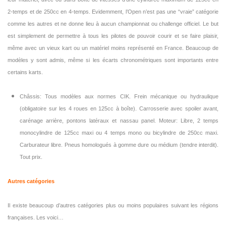
2-temps et de 250cc en 4-temps. Evidemment, l’Open n’est pas une “vraie” catégorie
comme les autres et ne donne lieu à aucun championnat ou challenge officiel. Le but
est simplement de permettre à tous les pilotes de pouvoir courir et se faire plaisir,
même avec un vieux kart ou un matériel moins représenté en France. Beaucoup de
modèles y sont admis, même si les écarts chronométriques sont importants entre
certains karts.
Châssis: Tous modèles aux normes CIK. Frein mécanique ou hydraulique
(obligatoire sur les 4 roues en 125cc à boîte). Carrosserie avec spoiler avant,
carénage arrière, pontons latéraux et nassau panel. Moteur: Libre, 2 temps
monocylindre de 125cc maxi ou 4 temps mono ou bicylindre de 250cc maxi.
Carburateur libre. Pneus homologués à gomme dure ou médium (tendre interdit).
Tout prix.
Autres catégories
Il existe beaucoup d’autres catégories plus ou moins populaires suivant les régions
françaises. Les voici…