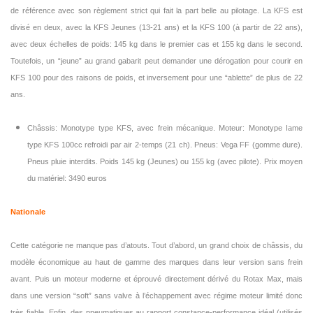
de référence avec son règlement strict qui fait la part belle au pilotage. La KFS est
divisé en deux, avec la KFS Jeunes (13-21 ans) et la KFS 100 (à partir de 22 ans),
avec deux échelles de poids: 145 kg dans le premier cas et 155 kg dans le second.
Toutefois, un “jeune” au grand gabarit peut demander une dérogation pour courir en
KFS 100 pour des raisons de poids, et inversement pour une “ablette” de plus de 22
ans.
Châssis: Monotype type KFS, avec frein mécanique. Moteur: Monotype Iame
type KFS 100cc refroidi par air 2-temps (21 ch). Pneus: Vega FF (gomme dure).
Pneus pluie interdits. Poids 145 kg (Jeunes) ou 155 kg (avec pilote). Prix moyen
du matériel: 3490 euros
Nationale
Cette catégorie ne manque pas d’atouts. Tout d’abord, un grand choix de châssis, du
modèle économique au haut de gamme des marques dans leur version sans frein
avant. Puis un moteur moderne et éprouvé directement dérivé du Rotax Max, mais
dans une version “soft” sans valve à l’échappement avec régime moteur limité donc
très fiable. Enfin, des pneumatiques au rapport constance-performance idéal (utilisés