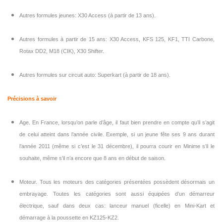
Autres formules jeunes: X30 Access (à partir de 13 ans).
Autres formules à partir de 15 ans: X30 Access, KFS 125, KF1, TTI Carbone,
Rotax DD2, M18 (CIK), X30 Shifter.
Autres formules sur circuit auto: Superkart (à partir de 18 ans).
Précisions à savoir
Age. En France, lorsqu’on parle d’âge, il faut bien prendre en compte qu’il s’agit
de celui atteint dans l’année civile. Exemple, si un jeune fête ses 9 ans durant
l’année 2011 (même si c’est le 31 décembre), il pourra courir en Minime s’il le
souhaite, même s’il n’a encore que 8 ans en début de saison.
Moteur. Tous les moteurs des catégories présentées possèdent désormais un
embrayage. Toutes les catégories sont aussi équipées d’un démarreur
électrique, sauf dans deux cas: lanceur manuel (ficelle) en Mini-Kart et
démarrage à la poussette en KZ125-KZ2.