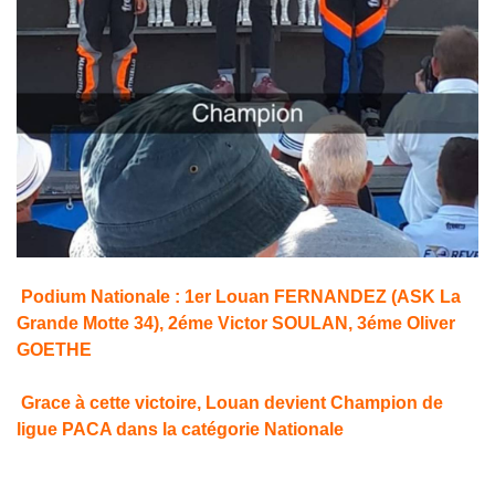
Podium Nationale : 1er Louan FERNANDEZ
(ASK La
Grande Motte 34)
, 2éme Victor SOULAN, 3éme Oliver
GOETHE
Grace à cette victoire, Louan devient Champion de
ligue PACA dans la catégorie Nationale