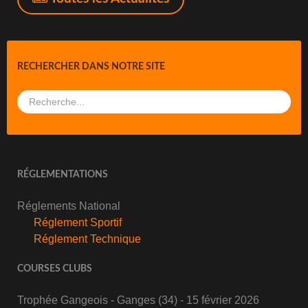
RECHERCHER DANS NOTRE SITE
RÉGLEMENTATIONS
Réglements National
Réglement Sportif
Réglement Technique
COURSES CLUBS
Trophée Gangeois - Ganges (34) - 15 février 2026